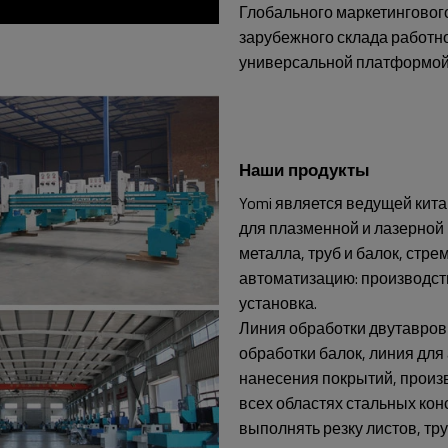
Глобального маркетинговог
зарубежного склада работн
универсальной платформой д
Наши продукты
Yomi является ведущей кита
для плазменной и лазерной 
металла, труб и балок, ст
автоматизацию: производств
установка.
Линия обработки двутавров
обработки балок, линия для
нанесения покрытий, произ
всех областях стальных ко
выполнять резку листов, тр