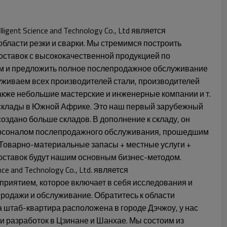
igent Science and Technology Co., Ltd является
ласти резки и сварки. Мы стремимся построить
оставок с высококачественной продукцией по
м и предложить полное послепродажное обслуживание
уживаем всех производителей стали, производителей
акже небольшие мастерские и инженерные компании и т.
склады в Южной Африке. Это наш первый зарубежный
создано больше складов. В дополнение к складу, он
рсоналом послепродажного обслуживания, прошедшим
 Товарно-материальные запасы + местные услуги +
оставок будут нашим основным бизнес-методом.
nce and Technology Co., Ltd. является
риятием, которое включает в себя исследования и
продажи и обслуживание. Обратитесь к области
 штаб-квартира расположена в городе Дэчжоу, у нас
 и разработок в Цзинане и Шанхае. Мы состоим из