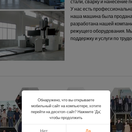
стали, сварку и нанесение п
У нас есть профессиональна
наша машина была продана 
разработана нашей компание
режущего оборудования. Мы
поддержку и услуги по трудо
Обнаружено, что вы открываете
мобильный сайт на компьютере, хотите
перейти на десктоп-сайт? Нажмите 'Да',
чтобы продолжить
Нет
Да