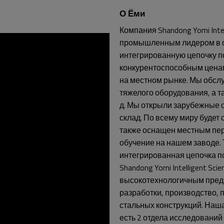
О Ёми
Компания Shandong Yomi Intell
промышленным лидером в об
интегрированную цепочку п
конкурентоспособным цена
на местном рынке. Мы обсл
тяжелого оборудования, а т
д. Мы открыли зарубежные 
склад. По всему миру будет 
также оснащен местным пе
обучение на нашем заводе.
интегрированная цепочка п
Shandong Yomi Intelligent Scie
высокотехнологичным предп
разработки, производство, 
стальных конструкций. Наша
есть 2 отдела исследований