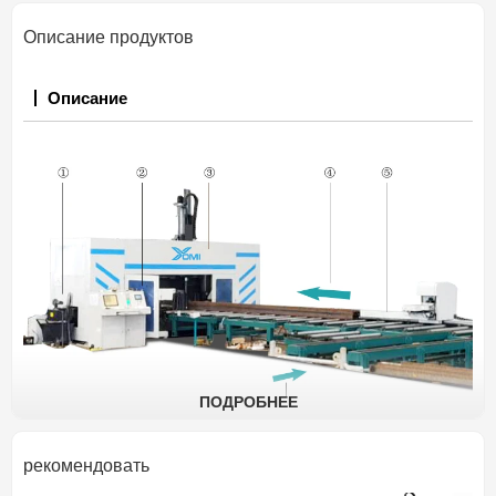
позиционирования
Описание продуктов
10～12000мм/мин
Скорость перемещения
оси ЧПУ
Описание
ПОДРОБНЕЕ
рекомендовать