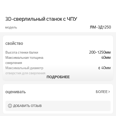
3D-сверлильный станок с ЧПУ
ЯМ-3Д1250
модель
свойство
200-1250мм
Высота стенки балки
40мм
Максимальная толщина
сверления
￠40мм
Максимальный диаметр
отверстия для сверления
ПОДРОБНЕЕ
3x15кВт
Мощность двигателя
шпинделя
12м
Эффективная длина
оценивать
БОЛЕЕ
подачи
9000мм/мин
Максимальная скорость
подачи
ДОБАВИТЬ ОТЗЫВ
10～6000мм/мин
Скорость перемещения
оси ЧПУ