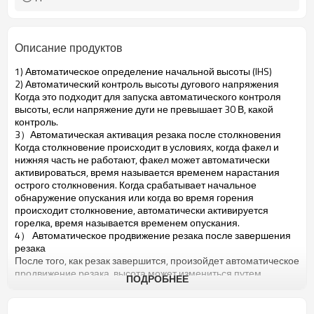
Описание продуктов
1) Автоматическое определение начальной высоты (IHS)
2) Автоматический контроль высоты дугового напряжения
Когда это подходит для запуска автоматического контроля
высоты, если напряжение дуги не превышает 30 В, какой
контроль.
3）Автоматическая активация резака после столкновения
Когда столкновение происходит в условиях, когда факел и
нижняя часть не работают, факел может автоматически
активироваться, время называется временем нарастания
острого столкновения. Когда срабатывает начальное
обнаружение опускания или когда во время горения
происходит столкновение, автоматически активируется
горелка, время называется временем опускания.
4） Автоматическое продвижение резака после завершения
резака
После того, как резак завершится, произойдет автоматическое
продвижение резака, высота может измениться путем
ПОДРОБНЕЕ
настройки параметра.
5) Ручное управление
например, установка автоматического/ручного режима THC,