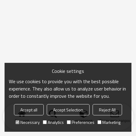
Cookie settings
We use cookies to provide you with the best possible
experience. They also allow us to analyze user behavior in
order to constantly improve the website for you.
Accept all
Accept Selection
Reject All
Главная
поиск
категория
Отправить запрос
Necessary
Analytics
Preferences
Marketing