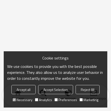
Cookie settings
We use cookies to provide you with the best possible
experience. They also allow us to analyze user behavior in
order to constantly improve the website for you.
Accept all
Accept Selection
Reject All
Главная
поиск
категория
Отправить запрос
Necessary
Analytics
Preferences
Marketing