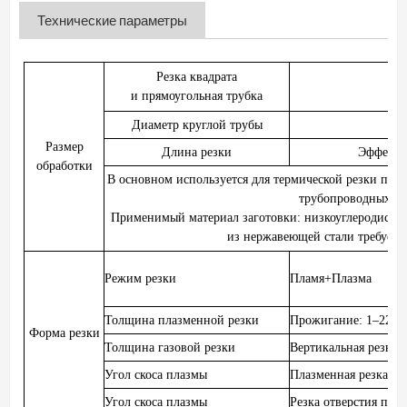
Технические параметры
Резка квадрата
и прямоугольная трубка
Диаметр круглой трубы
Размер
Длина резки
Эффекти
обработки
В основном используется для термической резки пер
трубопроводных си
Применимый материал заготовки: низкоуглеродистая 
из нержавеющей стали требует 
Режим резки
Пламя
+
Плазма
Толщина плазменной резки
Прожигание: 1–22 мм
Форма резки
Толщина газовой резки
Вертикальная резка 
Угол скоса плазмы
Плазменная резка
±4
Угол скоса плазмы
Резка отверстия пла